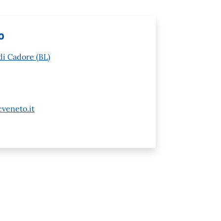
o
di Cadore (BL)
veneto.it