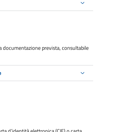
 la documentazione prevista, consultabile
e
rta d’identità elettronica (CIE) o carta