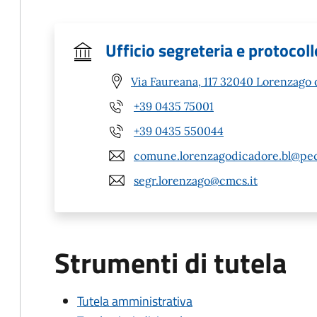
Ufficio segreteria e protocoll
Via Faureana, 117 32040 Lorenzago 
+39 0435 75001
+39 0435 550044
comune.lorenzagodicadore.bl@pec
segr.lorenzago@cmcs.it
Strumenti di tutela
Tutela amministrativa