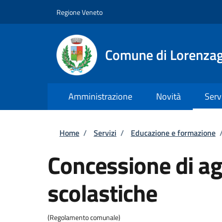
Salta al contenuto principale
Skip to footer content
Regione Veneto
Comune di Lorenzag
Amministrazione
Novità
Serv
Briciole di pane
Home
/
Servizi
/
Educazione e formazione
Concessione di ag
scolastiche
(Regolamento comunale)