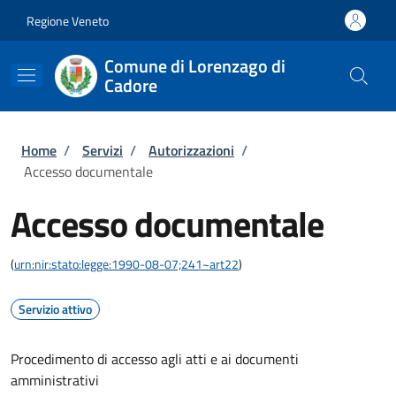
Salta al contenuto principale
Skip to footer content
Regione Veneto
Comune di Lorenzago di
Cadore
Briciole di pane
Home
/
Servizi
/
Autorizzazioni
/
Accesso documentale
Accesso documentale
(
urn:nir:stato:legge:1990-08-07;241~art22
)
Servizio attivo
Procedimento di accesso agli atti e ai documenti
amministrativi