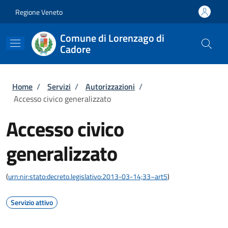
Salta al contenuto principale
Skip to footer content
Regione Veneto
Comune di Lorenzago di
Cadore
Briciole di pane
Home
/
Servizi
/
Autorizzazioni
/
Accesso civico generalizzato
Accesso civico
generalizzato
(
urn:nir:stato:decreto.legislativo:2013-03-14;33~art5
)
Servizio attivo