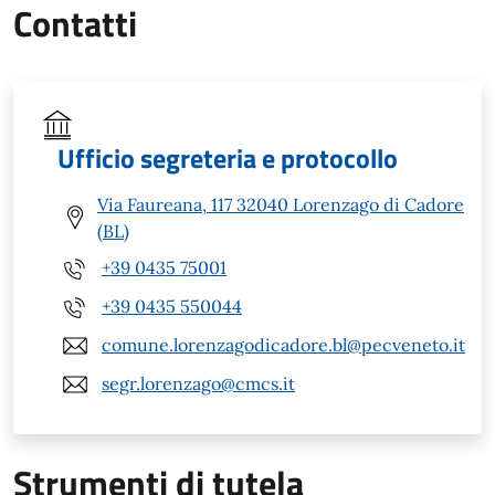
Contatti
Ufficio segreteria e protocollo
Via Faureana, 117 32040 Lorenzago di Cadore
(BL)
+39 0435 75001
+39 0435 550044
comune.lorenzagodicadore.bl@pecveneto.it
segr.lorenzago@cmcs.it
Strumenti di tutela