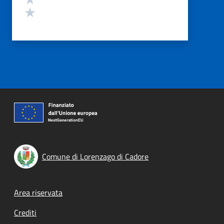
Valuta 1 stelle su 5
Comune di Lorenzago di Cadore
Footer menu
Area riservata
Crediti