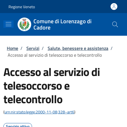
Salta al contenuto principale
Skip to footer content
Regione Veneto
Comune di Lorenzago di
Cadore
Briciole di pane
Home
/
Servizi
/
Salute, benessere e assistenza
/
Accesso al servizio di telesoccorso e telecontrollo
Accesso al servizio di
telesoccorso e
telecontrollo
(
urn:nir:stato:legge:2000-11-08;328~art6
)
Servizio attivo