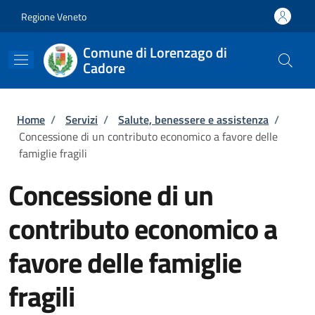
Salta al contenuto principale
Skip to footer content
Regione Veneto
Comune di Lorenzago di
Cadore
Briciole di pane
Home
/
Servizi
/
Salute, benessere e assistenza
/
Concessione di un contributo economico a favore delle
famiglie fragili
Concessione di un
contributo economico a
favore delle famiglie
fragili