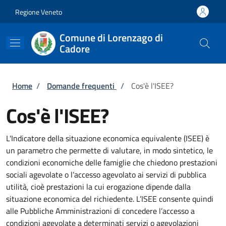
Salta al contenuto principale
Skip to footer content
Regione Veneto
Comune di Lorenzago di
Cadore
Briciole di pane
Home
/
Domande frequenti
/
Cos'è l'ISEE?
Cos'è l'ISEE?
L'Indicatore della situazione economica equivalente (ISEE) è
un parametro che permette di valutare, in modo sintetico, le
condizioni economiche delle famiglie che chiedono prestazioni
sociali agevolate o l’accesso agevolato ai servizi di pubblica
utilità, cioè prestazioni la cui erogazione dipende dalla
situazione economica del richiedente. L’ISEE consente quindi
alle Pubbliche Amministrazioni di concedere l’accesso a
condizioni agevolate a determinati servizi o agevolazioni