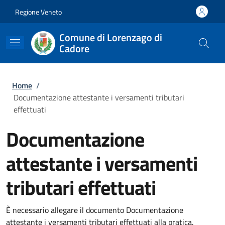
Salta al contenuto principale
Skip to footer content
Regione Veneto
Comune di Lorenzago di
Cadore
Briciole di pane
Home
/
Documentazione attestante i versamenti tributari
effettuati
Documentazione
attestante i versamenti
tributari effettuati
È necessario allegare il documento Documentazione
attestante i versamenti tributari effettuati alla pratica.