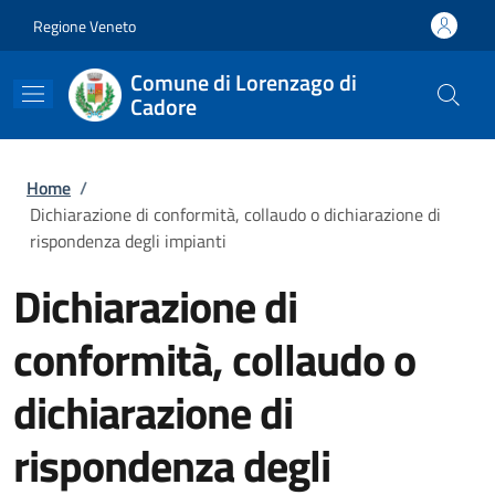
Salta al contenuto principale
Skip to footer content
Regione Veneto
Comune di Lorenzago di
Cadore
Briciole di pane
Home
/
Dichiarazione di conformità, collaudo o dichiarazione di
rispondenza degli impianti
Dichiarazione di
conformità, collaudo o
dichiarazione di
rispondenza degli