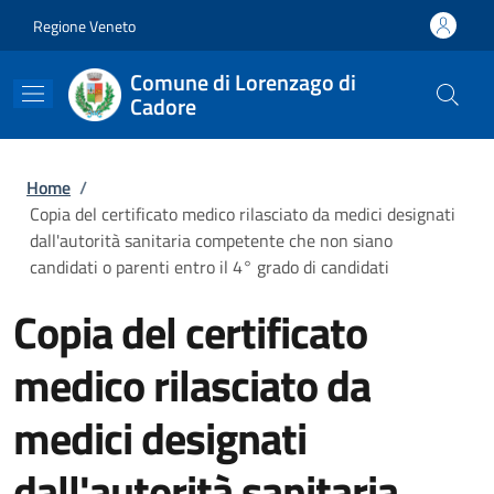
Salta al contenuto principale
Skip to footer content
Regione Veneto
Comune di Lorenzago di
Cadore
Briciole di pane
Home
/
Copia del certificato medico rilasciato da medici designati
dall'autorità sanitaria competente che non siano
candidati o parenti entro il 4° grado di candidati
Copia del certificato
medico rilasciato da
medici designati
dall'autorità sanitaria