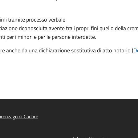
simi tramite processo verbale
iazione riconosciuta avente tra i propri fini quello della cr
i per i minori e per le persone interdette.
are anche da una dichiarazione sostitutiva di atto notorio (
D
renzago di Cadore