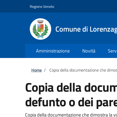
Salta al contenuto principale
Skip to footer content
Regione Veneto
Comune di Lorenzag
Amministrazione
Novità
Serv
Briciole di pane
Home
/
Copia della documentazione che dimost
Copia della docum
defunto o dei par
Copia della documentazione che dimostra la vo