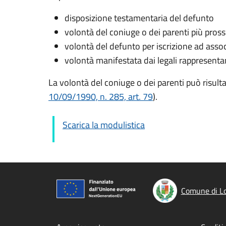
disposizione testamentaria del defunto
volontà del coniuge o dei parenti più pros
volontà del defunto per iscrizione ad assoc
volontà manifestata dai legali rappresentant
La volontà del coniuge o dei parenti può risult
10/09/1990, n. 285, art. 79
).
Scarica la modulistica
Comune di Lo