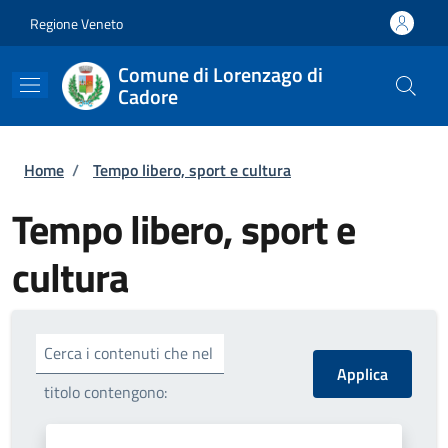
Salta al contenuto principale
Skip to footer content
Regione Veneto
Comune di Lorenzago di
Cadore
Briciole di pane
Home
/
Tempo libero, sport e cultura
Tempo libero, sport e
cultura
Cerca i contenuti che nel
titolo contengono: