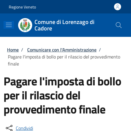
Salta al contenuto principale
Skip to footer content
Regione Veneto
Comune di Lorenzago di
Cadore
Briciole di pane
Home
/
Comunicare con l'Amministrazione
/
Pagare l'imposta di bollo per il rilascio del provvedimento
finale
Pagare l'imposta di bollo
per il rilascio del
provvedimento finale
Condividi