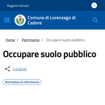
Salta al contenuto principale
Skip to footer content
Regione Veneto
Comune di Lorenzago di
Cadore
Briciole di pane
Home
/
Patrimonio
/
Occupare suolo pubblico
Occupare suolo pubblico
Condividi
Normativa di riferimento