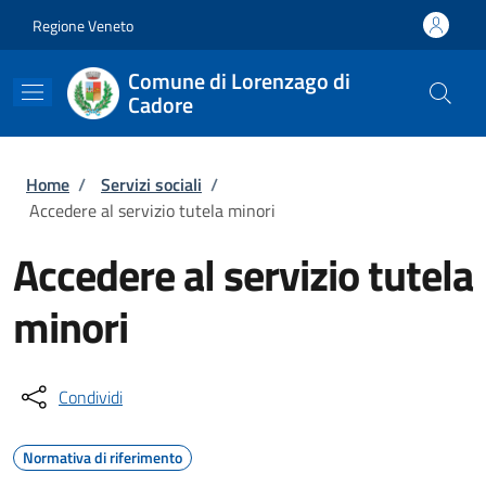
Salta al contenuto principale
Skip to footer content
Regione Veneto
Comune di Lorenzago di
Cadore
Briciole di pane
Home
/
Servizi sociali
/
Accedere al servizio tutela minori
Accedere al servizio tutela
minori
Condividi
Normativa di riferimento