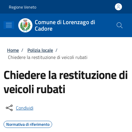
Salta al contenuto principale
Skip to footer content
Regione Veneto
Comune di Lorenzago di
Cadore
Briciole di pane
Home
/
Polizia locale
/
Chiedere la restituzione di veicoli rubati
Chiedere la restituzione di
veicoli rubati
Condividi
Normativa di riferimento