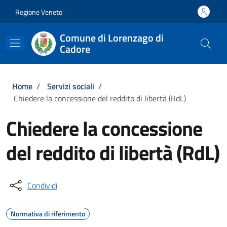
Salta al contenuto principale
Skip to footer content
Regione Veneto
Comune di Lorenzago di
Cadore
Briciole di pane
Home
/
Servizi sociali
/
Chiedere la concessione del reddito di libertà (RdL)
Chiedere la concessione
del reddito di libertà (RdL)
Condividi
Normativa di riferimento