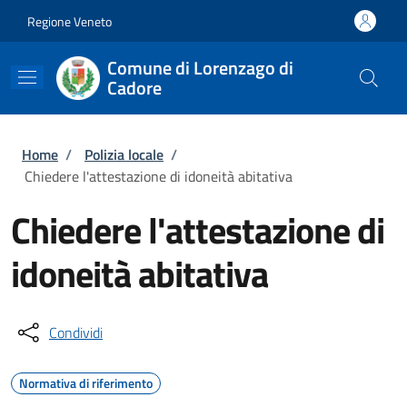
Salta al contenuto principale
Skip to footer content
Regione Veneto
Comune di Lorenzago di
Cadore
Briciole di pane
Home
/
Polizia locale
/
Chiedere l'attestazione di idoneità abitativa
Chiedere l'attestazione di
idoneità abitativa
Condividi
Normativa di riferimento