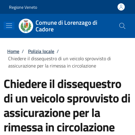
Salta al contenuto principale
Skip to footer content
Regione Veneto
Comune di Lorenzago di
Cadore
Briciole di pane
Home
/
Polizia locale
/
Chiedere il dissequestro di un veicolo sprovvisto di
assicurazione per la rimessa in circolazione
Chiedere il dissequestro
di un veicolo sprovvisto di
assicurazione per la
rimessa in circolazione