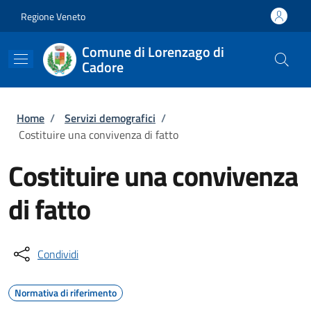
Salta al contenuto principale
Skip to footer content
Regione Veneto
Comune di Lorenzago di
Cadore
Briciole di pane
Home
/
Servizi demografici
/
Costituire una convivenza di fatto
Costituire una convivenza
di fatto
Condividi
Normativa di riferimento