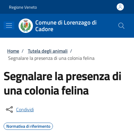
Salta al contenuto principale
Skip to footer content
Regione Veneto
Comune di Lorenzago di
Cadore
Briciole di pane
Home
/
Tutela degli animali
/
Segnalare la presenza di una colonia felina
Segnalare la presenza di
una colonia felina
Condividi
Normativa di riferimento