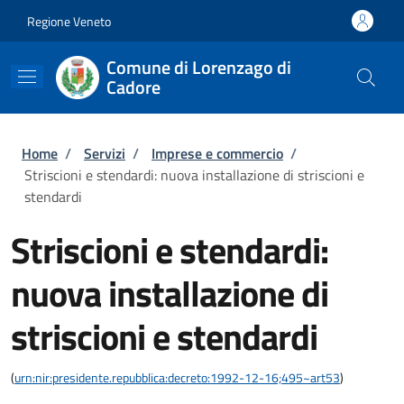
Salta al contenuto principale
Skip to footer content
Regione Veneto
Comune di Lorenzago di
Cadore
Briciole di pane
Home
/
Servizi
/
Imprese e commercio
/
Striscioni e stendardi: nuova installazione di striscioni e
stendardi
Striscioni e stendardi:
nuova installazione di
striscioni e stendardi
(
urn:nir:presidente.repubblica:decreto:1992-12-16;495~art53
)