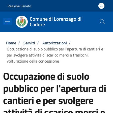
Salta al contenuto principale
Skip to footer content
Regione Veneto
Comune di Lorenzago di
Cadore
Briciole di pane
Home
/
Servizi
/
Autorizzazioni
/
Occupazione di suolo pubblico per l'apertura di cantieri e
per svolgere attività di scarico merci e traslochi:
volturazione della concessione
Occupazione di suolo
pubblico per l'apertura di
cantieri e per svolgere
attività di scarico merci e