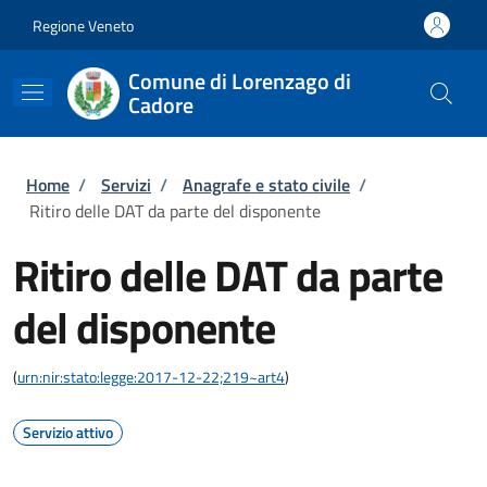
Salta al contenuto principale
Skip to footer content
Regione Veneto
Comune di Lorenzago di
Cadore
Briciole di pane
Home
/
Servizi
/
Anagrafe e stato civile
/
Ritiro delle DAT da parte del disponente
Ritiro delle DAT da parte
del disponente
(
urn:nir:stato:legge:2017-12-22;219~art4
)
Servizio attivo