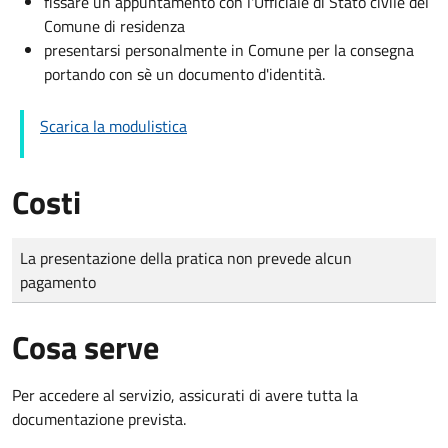
fissare un appuntamento con l'Ufficiale di Stato civile del
Comune di residenza
presentarsi personalmente in Comune per la consegna
portando con sè un documento d'identità.
Scarica la modulistica
Costi
Tipo di pagamento
Importo
La presentazione della pratica non prevede alcun
pagamento
Cosa serve
Per accedere al servizio, assicurati di avere tutta la
documentazione prevista.