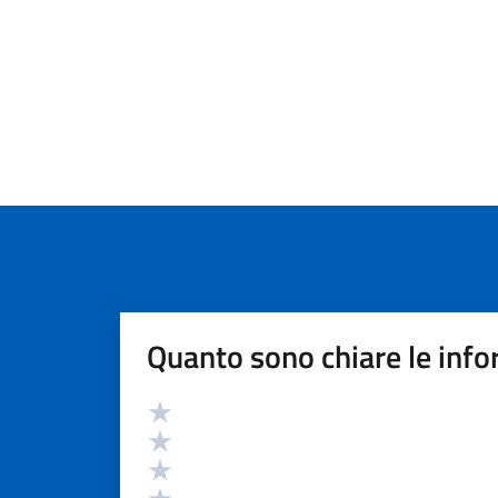
Quanto sono chiare le info
Valutazione
Valuta 5 stelle su 5
Valuta 4 stelle su 5
Valuta 3 stelle su 5
Valuta 2 stelle su 5