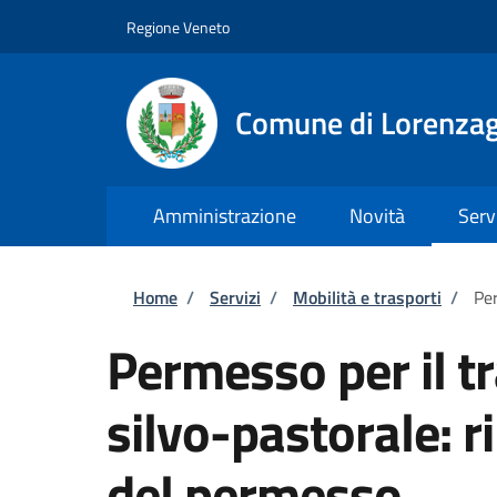
Salta al contenuto principale
Skip to footer content
Regione Veneto
Comune di Lorenzag
Amministrazione
Novità
Serv
Briciole di pane
Home
/
Servizi
/
Mobilità e trasporti
/
Per
Permesso per il tr
silvo-pastorale: r
del permesso