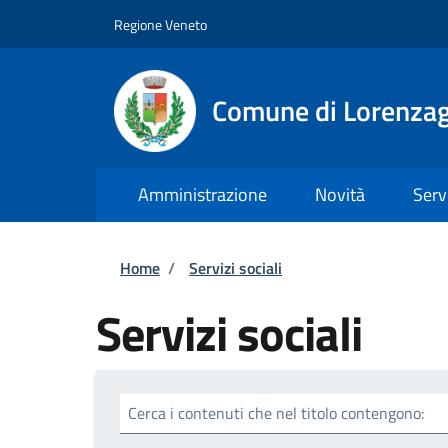
Salta al contenuto principale
Skip to footer content
Regione Veneto
Comune di Lorenzag
Amministrazione
Novità
Serv
Briciole di pane
Home
/
Servizi sociali
Servizi sociali
Cerca i contenuti che nel titolo contengono: