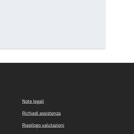
he page number you want to go to
Note legali
Richiedi assistenza
Riepilogo valutazioni