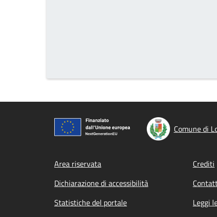
Comune di Lo
Footer menu
Area riservata
Crediti
Dichiarazione di accessibilità
Contatt
Statistiche del portale
Leggi l