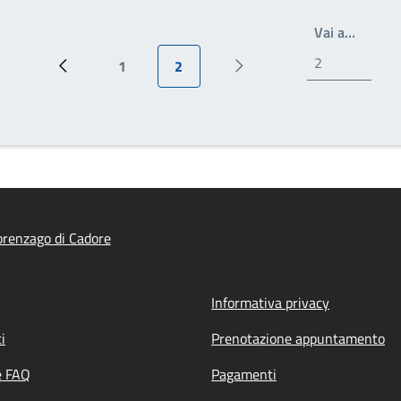
Write t
Vai a…
1
2
Pagina precedente
Pagina
Pagina attuale
Prossima pagina
renzago di Cadore
Informativa privacy
i
Prenotazione appuntamento
e FAQ
Pagamenti